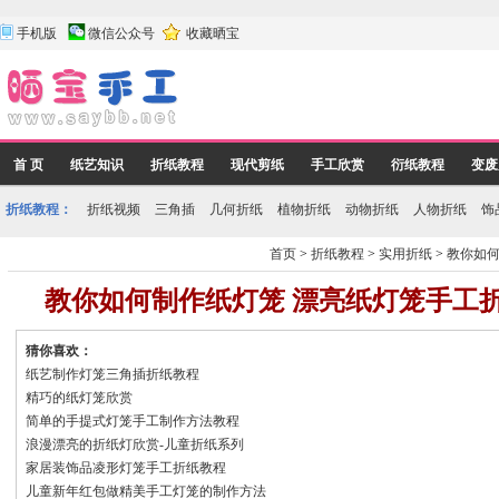
手机版
微信公众号
收藏晒宝
首 页
纸艺知识
折纸教程
现代剪纸
手工欣赏
衍纸教程
变废
折纸教程：
折纸视频
三角插
几何折纸
植物折纸
动物折纸
人物折纸
饰
首页
>
折纸教程
>
实用折纸
>
教你如何
教你如何制作纸灯笼 漂亮纸灯笼手工
猜你喜欢：
纸艺制作灯笼三角插折纸教程
精巧的纸灯笼欣赏
简单的手提式灯笼手工制作方法教程
浪漫漂亮的折纸灯欣赏-儿童折纸系列
家居装饰品凌形灯笼手工折纸教程
儿童新年红包做精美手工灯笼的制作方法