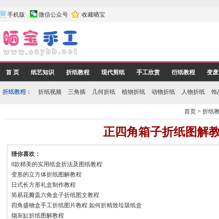
手机版
微信公众号
收藏晒宝
首 页
纸艺知识
折纸教程
现代剪纸
手工欣赏
衍纸教程
变废
折纸教程：
折纸视频
三角插
几何折纸
植物折纸
动物折纸
人物折纸
饰
首页
>
折纸
正四角箱子折纸图解
猜你喜欢：
8款精美的实用纸盒折法及图纸教程
变形的立方体折纸图解教程
日式长方形礼盒制作教程
简易花瓣盖六角盒子折纸图文教程
四角盛物盒手工折纸图片教程 如何折精致垃圾纸盒
烟灰缸折纸图解教程