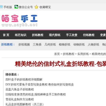
手机版
微信公众号
收藏晒宝
首 页
纸艺知识
折纸教程
现代剪纸
手工欣赏
衍纸教程
变废
折纸教程：
折纸视频
三角插
几何折纸
植物折纸
动物折纸
人物折纸
饰
首页
>
折纸教程
>
实用折纸
>
精美绝伦的
精美绝伦的信封式礼盒折纸教程-包
猜你喜欢：
四叶盒子的折纸教程详细图解
DIY折纸可爱兔子造型垃圾盒教程 教你如何折垃圾纸盒
花盖六角盒子折纸教程
旧报纸变身漂亮的纸盒,报纸棒棒盒手工制作教程
雪花礼盒制作方法教程
礼品盒折纸图解教程（共三款）