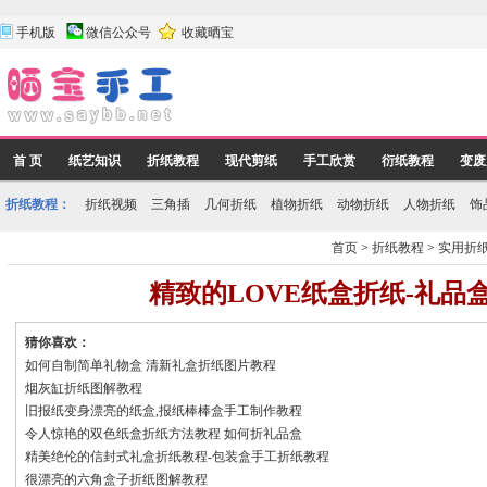
手机版
微信公众号
收藏晒宝
首 页
纸艺知识
折纸教程
现代剪纸
手工欣赏
衍纸教程
变废
折纸教程：
折纸视频
三角插
几何折纸
植物折纸
动物折纸
人物折纸
饰
首页
>
折纸教程
>
实用折
精致的LOVE纸盒折纸-礼品
猜你喜欢：
如何自制简单礼物盒 清新礼盒折纸图片教程
烟灰缸折纸图解教程
旧报纸变身漂亮的纸盒,报纸棒棒盒手工制作教程
令人惊艳的双色纸盒折纸方法教程 如何折礼品盒
精美绝伦的信封式礼盒折纸教程-包装盒手工折纸教程
很漂亮的六角盒子折纸图解教程