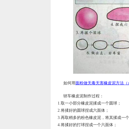
如何用
面粉做无毒无害橡皮泥方法（
轿车橡皮泥制作过程：
1.取一小部分橡皮泥揉成一个圆球；
2.将揉好的圆球捏成六面体；
3.再取稍多的粉色橡皮泥，将其揉成一
4.将揉好的打球捏成一个六面体；