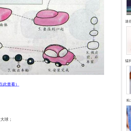
迷
猛
点此查看）
粘
个大球；