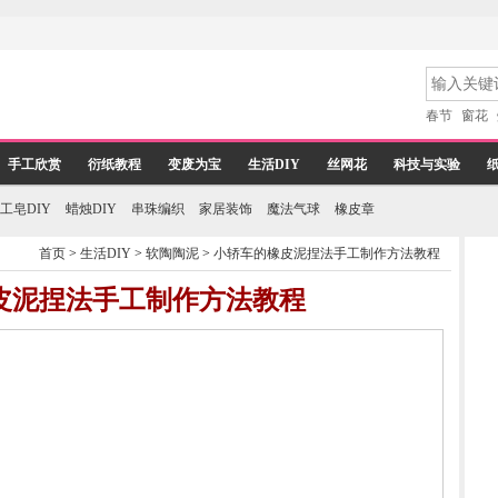
春节
窗花
手工欣赏
衍纸教程
变废为宝
生活DIY
丝网花
科技与实验
工皂DIY
蜡烛DIY
串珠编织
家居装饰
魔法气球
橡皮章
首页
>
生活DIY
>
软陶陶泥
>
小轿车的橡皮泥捏法手工制作方法教程
皮泥捏法手工制作方法教程