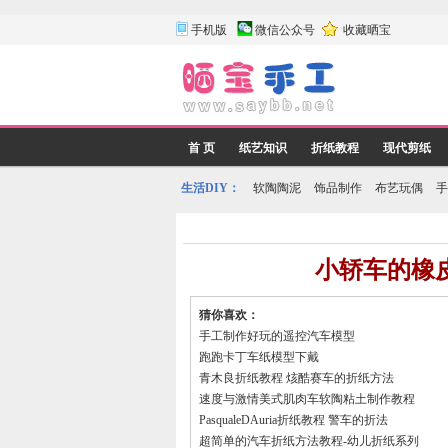
手机版
微信公众号
收藏晒宝
首 页
纸艺知识
折纸教程
现代剪纸
生活DIY：
软陶陶泥
饰品制作
布艺玩偶
手
小轿车的橡
猜你喜欢：
手工制作好玩的遥控汽车模型
跑跑卡丁车纸模型下戴
青木良折纸教程 烗酷赛车的折纸方法
速度与激情美式肌肉车软陶粘土制作教程
PasqualeDAuria折纸教程 警车的折法
超简单的汽车折纸方法教程-幼儿折纸系列