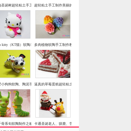
陶圣诞树超轻粘土手工制作教程
超轻粘土手工制作美丽的康乃馨DIY图文教程
llo kitty（KT猫）软陶/粘土手工DIY制作教程
多肉植物软陶手工制作教程之超轻粘土风信子盆栽的做法
爱小狗狗软陶、陶泥手工制作图片教程--斑点狗DIY
逼真的草莓蛋糕超轻粘土之草莓切片软陶手工制作教程
千骨系旬软陶制作之糖宝软陶手工制作教程
卡通圣诞老人、驯鹿、雪橇的橡皮泥软陶陶泥手工制作方法教