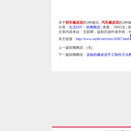
关于
轿车橡皮泥
的2种做法 ,
汽车橡皮泥
的2种做
分类：
生活DIY
>
软陶陶泥
| 查看：
19065
次 | 
文章内容来自：互联网，版权归源作者所有，
本文链接：
http://www.saybb.net/view24367.html
上一篇软陶陶泥：(无)
下一篇软陶陶泥：
蓝鲸的橡皮泥手工制作方法