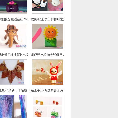
你型的蛋糕项链制作-粘土制作教程
软陶/粘土手工制作可爱兔宝宝糖果盘
犸象曼尼橡皮泥制作图文教程
超轻黏土植物大战僵尸之向日葵制作教程
土制作清新叶子项链
粘土手工diy超萌蕾蒂兔子制作教程