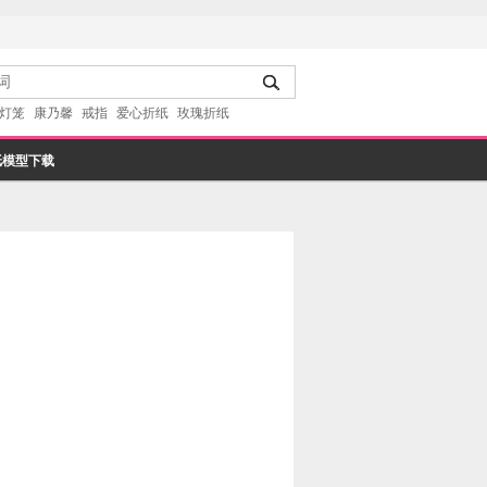
灯笼
康乃馨
戒指
爱心折纸
玫瑰折纸
纸模型下载