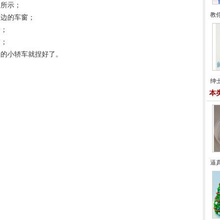
图所示；
教
右边的车窗；
子；
窗；
象的小轿车就捏好了。
绅
本
逼