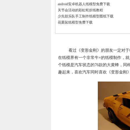
android安卓机器人纸模型免费下载
关节会活动的彩虹蛇折纸教程
少先鼓乐队手工制作纸模型图纸下载
花栗鼠纸模型免费下载
看过《变形金刚》的朋友一定对于电
在纸模界有一个非常牛×的纸模制作，
个纸模是汽车状态的76款的大黄蜂，同
趣起来，喜欢汽车同时喜欢《变形金刚