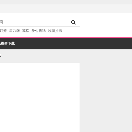
灯笼
康乃馨
戒指
爱心折纸
玫瑰折纸
纸模型下载
纸