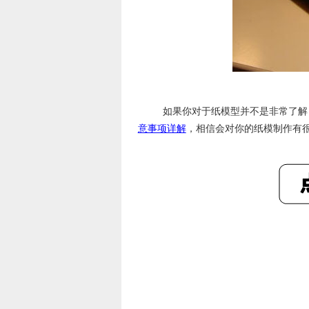
如果你对于纸模型并不是非常了解
意事项详解
，相信会对你的纸模制作有