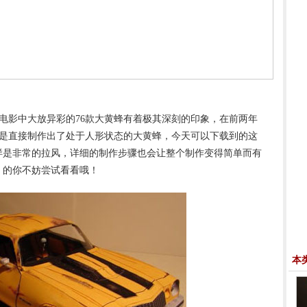
影中大放异彩的76款大黄蜂有着极其深刻的印象，在前两年
就是直接制作出了处于人形状态的大黄蜂，今天可以下载到的这
样是非常的拉风，详细的制作步骤也会让整个制作变得简单而有
》的你不妨尝试看看哦！
本