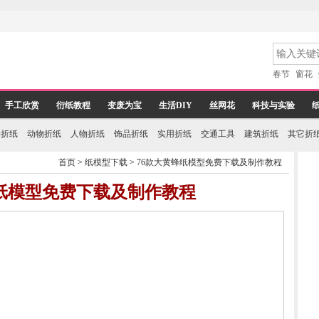
春节
窗花
手工欣赏
衍纸教程
变废为宝
生活DIY
丝网花
科技与实验
物折纸
动物折纸
人物折纸
饰品折纸
实用折纸
交通工具
建筑折纸
其它折
首页
>
纸模型下载
>
76款大黄蜂纸模型免费下载及制作教程
蜂纸模型免费下载及制作教程