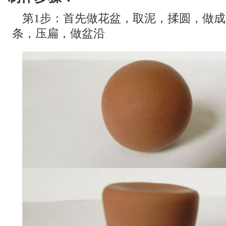
第1步：首先做花盆，取泥，揉圆，做
条，压扁，做盆沿