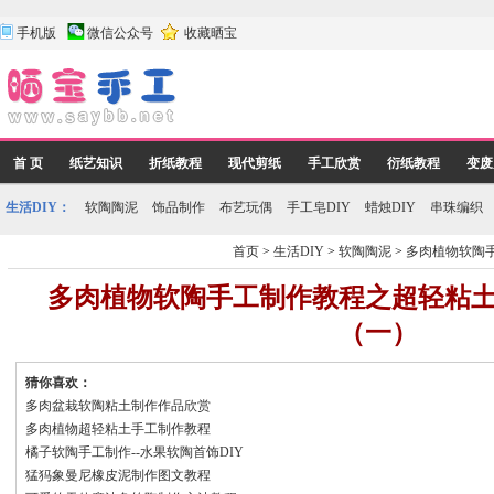
手机版
微信公众号
收藏晒宝
首 页
纸艺知识
折纸教程
现代剪纸
手工欣赏
衍纸教程
变废
生活DIY：
软陶陶泥
饰品制作
布艺玩偶
手工皂DIY
蜡烛DIY
串珠编织
首页
>
生活DIY
>
软陶陶泥
>
多肉植物软陶
多肉植物软陶手工制作教程之超轻粘
（一）
猜你喜欢：
多肉盆栽软陶粘土制作作品欣赏
多肉植物超轻粘土手工制作教程
橘子软陶手工制作--水果软陶首饰DIY
猛犸象曼尼橡皮泥制作图文教程