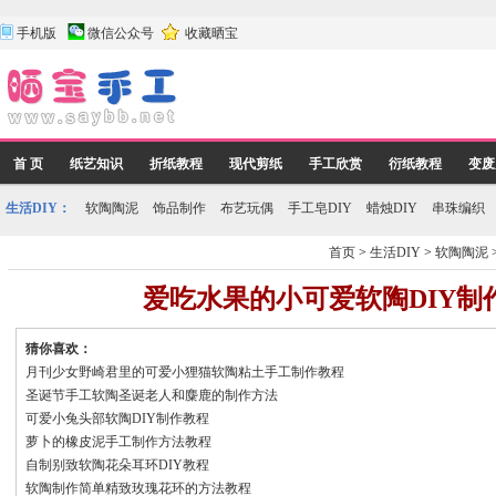
手机版
微信公众号
收藏晒宝
首 页
纸艺知识
折纸教程
现代剪纸
手工欣赏
衍纸教程
变废
生活DIY：
软陶陶泥
饰品制作
布艺玩偶
手工皂DIY
蜡烛DIY
串珠编织
首页
>
生活DIY
>
软陶陶泥
爱吃水果的小可爱软陶DIY制
猜你喜欢：
月刊少女野崎君里的可爱小狸猫软陶粘土手工制作教程
圣诞节手工软陶圣诞老人和麋鹿的制作方法
可爱小兔头部软陶DIY制作教程
萝卜的橡皮泥手工制作方法教程
自制别致软陶花朵耳环DIY教程
软陶制作简单精致玫瑰花环的方法教程