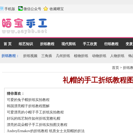
手机版
微信公众号
收藏晒宝
首 页
纸艺知识
折纸教程
现代剪纸
手工欣赏
衍纸教程
变废
折纸教程：
折纸视频
三角插
几何折纸
植物折纸
动物折纸
人物折纸
饰
首页
>
折纸
礼帽的手工折纸教程
猜你喜欢：
可爱的兔子帽折纸实拍教程
韩国漂亮帽子折纸教程图解
可爱漂亮的小帽子手工折纸实拍教程
好玩的纸艺制作如何折纸宽檐礼帽
漂亮的花朵帽子手工折纸实拍图文教程
AndreyErmakov的折纸教程 纸质女士太阳帽的折法