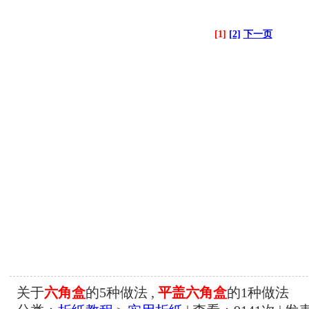
[1]
[2]
下一页
关于
六角盒
的5种做法 ,
平盖六角盒
的1种做法