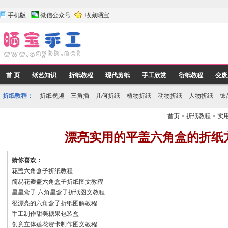
手机版
微信公众号
收藏晒宝
首 页
纸艺知识
折纸教程
现代剪纸
手工欣赏
衍纸教程
变废
折纸教程：
折纸视频
三角插
几何折纸
植物折纸
动物折纸
人物折纸
饰
首页
>
折纸教程
>
实
漂亮实用的平盖六角盒的折纸
猜你喜欢：
花盖六角盒子折纸教程
简易花瓣盖六角盒子折纸图文教程
星星盒子 六角星盒子折纸图文教程
很漂亮的六角盒子折纸图解教程
手工制作甜美糖果包装盒
创意立体莲花贺卡制作图文教程