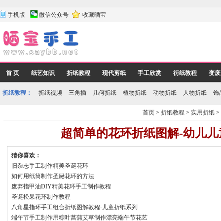
手机版
微信公众号
收藏晒宝
首 页
纸艺知识
折纸教程
现代剪纸
手工欣赏
衍纸教程
变废
折纸教程：
折纸视频
三角插
几何折纸
植物折纸
动物折纸
人物折纸
饰
首页
>
折纸教程
>
实用折纸
超简单的花环折纸图解-幼儿儿
猜你喜欢：
旧杂志手工制作精美圣诞花环
如何用纸筒制作圣诞花环的方法
废弃指甲油DIY精美花环手工制作教程
圣诞松果花环制作教程
八角星指环手工组合折纸图解教程-儿童折纸系列
端午节手工制作用粽叶菖蒲艾草制作漂亮端午节花艺