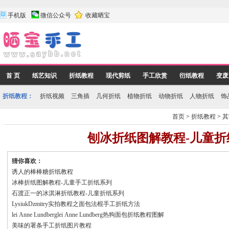
手机版
微信公众号
收藏晒宝
首 页
纸艺知识
折纸教程
现代剪纸
手工欣赏
衍纸教程
变废
折纸教程：
折纸视频
三角插
几何折纸
植物折纸
动物折纸
人物折纸
饰
首页
>
折纸教程
>
其
刨冰折纸图解教程-儿童折
猜你喜欢：
诱人的棒棒糖折纸教程
冰棒折纸图解教程-儿童手工折纸系列
石渡正一的冰淇淋折纸教程-儿童折纸系列
LysiukDzmitry实拍教程之面包法棍手工折纸方法
lei Anne Lundberglei Anne Lundberg热狗面包折纸教程图解
美味的署条手工折纸图片教程