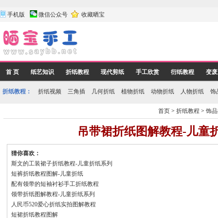
手机版
微信公众号
收藏晒宝
首 页
纸艺知识
折纸教程
现代剪纸
手工欣赏
衍纸教程
变废
折纸教程：
折纸视频
三角插
几何折纸
植物折纸
动物折纸
人物折纸
饰
首页
>
折纸教程
>
饰品
吊带裙折纸图解教程-儿童
猜你喜欢：
斯文的工装裙子折纸教程-儿童折纸系列
短裤折纸教程图解-儿童折纸
配有领带的短袖衬衫手工折纸教程
领带折纸图解教程-儿童折纸系列
人民币520爱心折纸实拍图解教程
短裙折纸教程图解