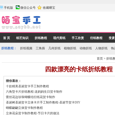
手机版
微信公众号
收藏晒宝
首 页
纸艺知识
折纸教程
现代剪纸
手工欣赏
衍纸教程
变废
折纸教程：
折纸视频
三角插
几何折纸
植物折纸
动物折纸
人物折纸
饰
首页
>
折纸
四款漂亮的卡纸折纸教程
猜你喜欢：
十款精美圣诞贺卡手工制作教程
六角型卡片折纸教程-送妈妈生日贺卡制作
蕾丝花边珍珠蝴蝶结衍纸花贺卡制作
圣诞树圣诞贺卡立体卡片手工制作教程-圣诞节贺卡DIY
蝴蝶翩翩立体贺卡制作教程
立体花朵贺卡制作教程-节日卡片的做法