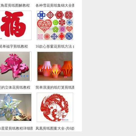
五角星剪纸图解教程
各种雪花剪纸集锦大全图解
简单福字剪纸教程
16款心形窗花剪纸方法 由简到难窗花剪纸教程大全
亮的立体花剪纸教程（一）
简单浪漫的纸灯笼剪纸图解教程
体星星剪纸教程详细图解
凤凰剪纸图案大全-共6款