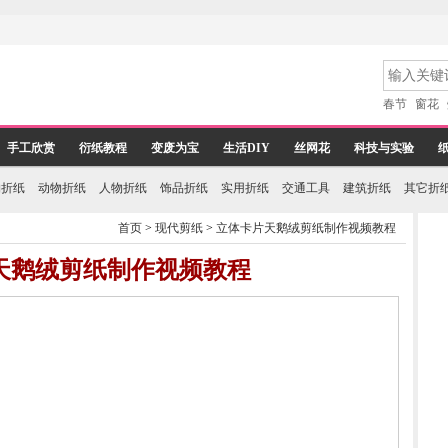
春节
窗花
手工欣赏
衍纸教程
变废为宝
生活DIY
丝网花
科技与实验
物折纸
动物折纸
人物折纸
饰品折纸
实用折纸
交通工具
建筑折纸
其它折
首页
>
现代剪纸
>
立体卡片天鹅绒剪纸制作视频教程
天鹅绒剪纸制作视频教程