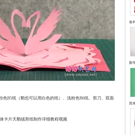
各
新
粉色B5纸（鹅也可以用白色的纸）、浅粉色B6纸、剪刀、双面
简
体卡片天鹅绒剪纸制作详细教程视频