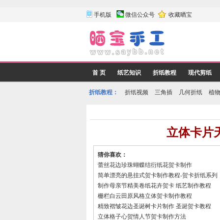
手机版
微信公众号
收藏晒宝
首 页
纸艺知识
折纸教程
现代剪纸
折纸教程：
折纸视频
三角插
几何折纸
植
立体卡片
猜你喜欢：
蕾丝花边珍珠蝴蝶结衍纸花贺卡制作
简单漂亮的悬挂式贺卡制作教程-贺卡折纸系列
制作母亲节精美卷纸花卉贺卡 纸艺制作教程
栅栏白云田原风格立体贺卡制作教程
精致褶皱花边圣诞树卡片制作 圣诞贺卡教程
立体格子心贺情人节贺卡制作方法