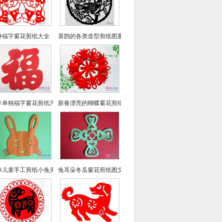
种福字窗花剪纸大全（46幅）
喜鹊的各类造型剪纸图案 春节窗花剪纸图案大全
年单独福字窗花剪纸方法
新春漂亮的蝴蝶窗花剪纸
单儿童手工剪纸小兔头像
兔耳朵冬瓜窗花剪纸图文教程