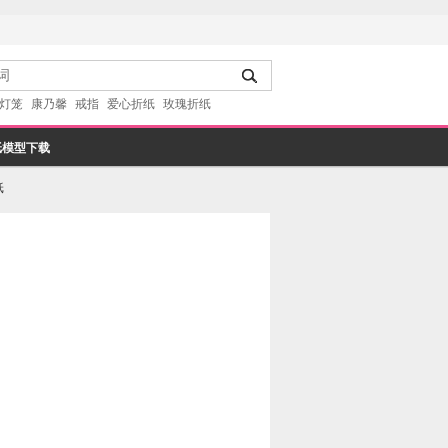
灯笼
康乃馨
戒指
爱心折纸
玫瑰折纸
纸模型下载
纸