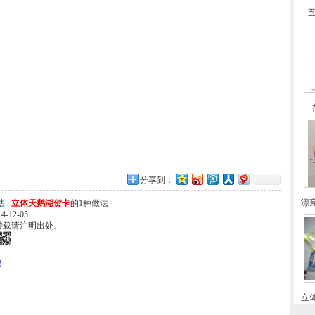
分享到：
漂
 ,
立体天鹅湖贺卡
的1种做法
-12-05
转载请注明出处。
程
立