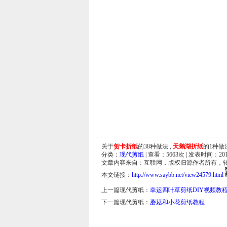
关于
贺卡折纸
的38种做法 ,
天鹅湖折纸
的1种做法
分类：
现代剪纸
| 查看：
5663
次 | 发表时间：2014
文章内容来自：互联网，版权归源作者所有，
本文链接：
http://www.saybb.net/view24579.html
上一篇现代剪纸：
幸运四叶草剪纸DIY视频教
下一篇现代剪纸：
蘑菇和小花剪纸教程