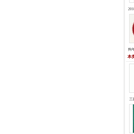
2
狗
本
三