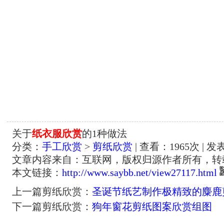
关于
纸衣服欣赏
的1种做法
分类：
手工欣赏
>
剪纸欣赏
| 查看：
1965
次 | 发
文章内容来自：互联网，版权归源作者所有，转
本文链接：
http://www.saybb.net/view27117.html
上一篇剪纸欣赏：
圣诞节纸艺制作极精致的麋鹿
下一篇剪纸欣赏：
狗年窗花剪纸图案欣赏组图