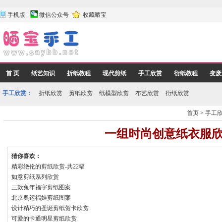
手机版
微信公众号
收藏晒宝
首 页
纸艺知识
折纸教程
现代剪纸
手工欣赏
衍纸教程
变废
手工欣赏：
折纸欣赏
剪纸欣赏
纸模型欣赏
布艺欣赏
衍纸欣赏
首页
>
手工
一组时尚创意纸衣服
猜你喜欢：
精彩绝伦的剪纸欣赏-共22幅
如意剪纸系列欣赏
三款兔年福字剪纸图案
北京奥运福娃剪纸图案
设计精巧的圣诞剪纸贺卡欣赏
可爱的卡通明星剪纸欣赏