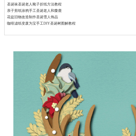
圣诞袜圣诞老人靴子折纸方法教程
亲子剪纸涂鸦手工圣诞老人和麋鹿
花盆旧物改造制作圣诞雪人饰品
咖啡滤纸变废为宝手工DIY圣诞树图解教程