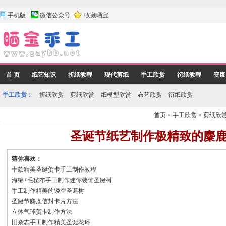
手机版
微信公众号
收藏晒宝
首 页
纸艺知识
折纸教程
现代剪纸
手工欣赏
衍纸教程
变废
手工欣赏：
折纸欣赏
剪纸欣赏
纸模型欣赏
布艺欣赏
衍纸欣赏
首页
>
手工欣赏
>
剪纸欣
圣诞节纸艺制作极精致的麋
猜你喜欢：
十款精美圣诞贺卡手工制作教程
海绵+毛毡布手工制作迷你装饰圣诞树
手工制作精美的镂空圣诞树
圣诞节麋鹿信封卡片方法
立体气球贺卡制作方法
旧杂志手工制作精美圣诞花环