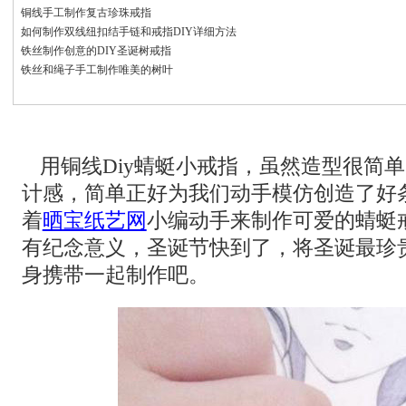
铜线手工制作复古珍珠戒指
如何制作双线纽扣结手链和戒指DIY详细方法
铁丝制作创意的DIY圣诞树戒指
铁丝和绳子手工制作唯美的树叶
用铜线Diy蜻蜓小戒指，虽然造型很简
计感，简单正好为我们动手模仿创造了好
着
晒宝纸艺网
小编动手来制作可爱的蜻蜓
有纪念意义，圣诞节快到了，将圣诞最珍
身携带一起制作吧。