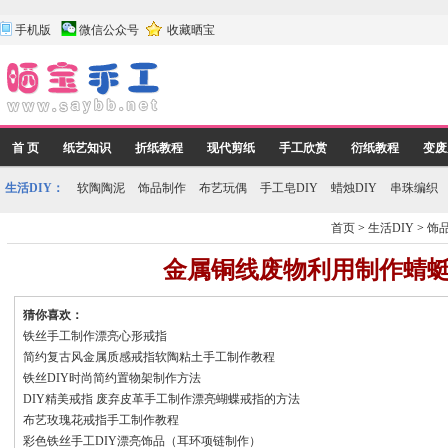
手机版
微信公众号
收藏晒宝
首 页
纸艺知识
折纸教程
现代剪纸
手工欣赏
衍纸教程
变废
生活DIY：
软陶陶泥
饰品制作
布艺玩偶
手工皂DIY
蜡烛DIY
串珠编织
首页
>
生活DIY
>
饰
金属铜线废物利用制作蜻
猜你喜欢：
铁丝手工制作漂亮心形戒指
简约复古风金属质感戒指软陶粘土手工制作教程
铁丝DIY时尚简约置物架制作方法
DIY精美戒指 废弃皮革手工制作漂亮蝴蝶戒指的方法
布艺玫瑰花戒指手工制作教程
彩色铁丝手工DIY漂亮饰品（耳环项链制作）