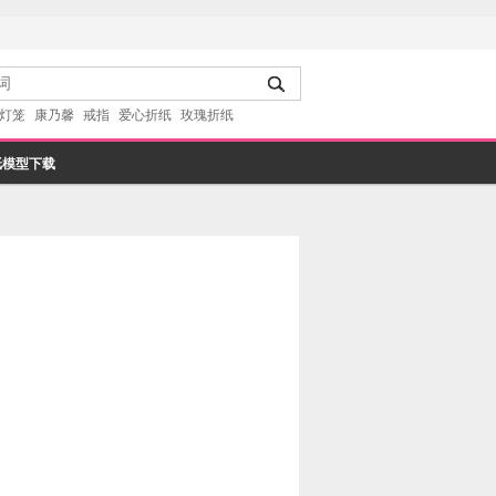
灯笼
康乃馨
戒指
爱心折纸
玫瑰折纸
纸模型下载