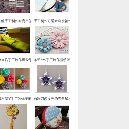
铁丝手工制作时尚吊坠耳环的方法教程
手工制作可爱米奇发箍饰品
季来临手工制作可爱恐龙手套来保暖
布艺diy-手工制作雪纺韩版头花
织布DIY手工装饰美丽的花朵花球
自制闪闪发光的五角星水晶耳环制作