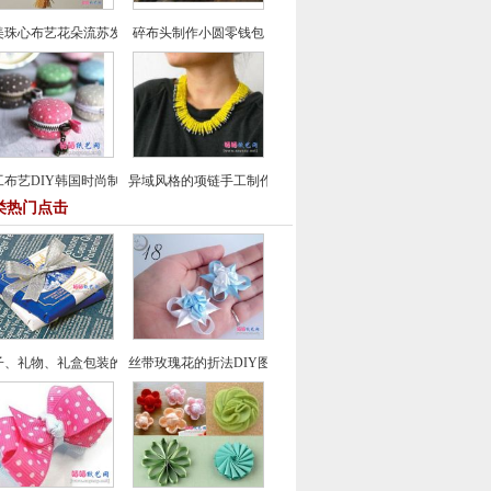
美珠心布艺花朵流苏发梳制作
碎布头制作小圆零钱包
工布艺DIY韩国时尚制作超可爱糖果装饰包手机链
异域风格的项链手工制作方法教程
类热门点击
子、礼物、礼盒包装的蝴蝶结包装方法 七种常见丝带蝴蝶结的系法图解
丝带玫瑰花的折法DIY图片教程