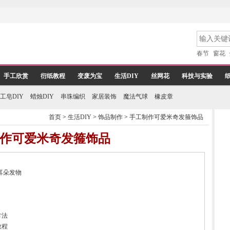
春节
窗花
手工欣赏
衍纸教程
变废为宝
生活DIY
丝网花
科技与实验
工皂DIY
蜡烛DIY
串珠编织
家居装饰
魔法气球
橡皮章
首页
>
生活DIY
>
饰品制作
>
手工制作可爱米奇发箍饰品
作可爱米奇发箍饰品
耳朵发物
方法
教程