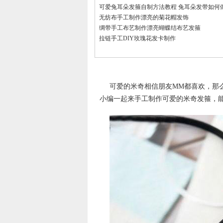
可爱兔耳朵发箍自制方法教程 兔耳朵发带如何
无纺布手工制作漂亮的菊花帽发饰
绸带手工布艺制作漂亮蝴蝶结布艺发箍
拉链手工DIY玫瑰花发卡制作
可爱的米奇相信朋友MM都喜欢，那
小编一起来手工制作可爱的米奇发箍，