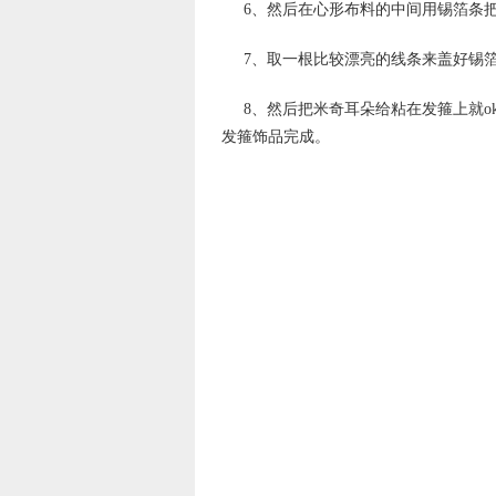
6、然后在心形布料的中间用锡箔条
7、取一根比较漂亮的线条来盖好锡
8、然后把米奇耳朵给粘在发箍上就
发箍饰品完成。