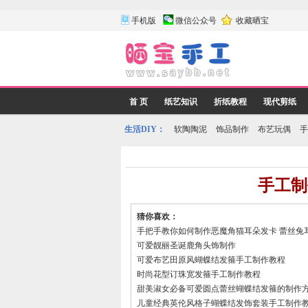
手机版
微信公众号
收藏晒宝
首 页
纸艺知识
折纸教程
现代剪纸
生活DIY：
软陶陶泥
饰品制作
布艺玩偶
手
手工制
猜你喜欢：
手把手教你如何制作恶魔角猫耳朵发卡 蕾丝兔
可爱靓丽圣诞鹿角头饰制作
可爱布艺田原风蝴蝶结发箍手工制作教程
时尚花型订珠宽发箍手工制作教程
甜美淑女必备可爱圆点蕾丝蝴蝶结发箍的制作
儿童经典英伦风格子蝴蝶结发饰套装手工制作