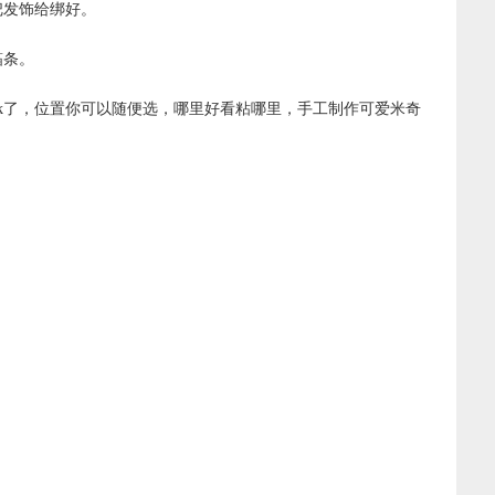
把发饰给绑好。
箔条。
ok了，位置你可以随便选，哪里好看粘哪里，手工制作可爱米奇