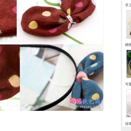
手
精
可
珍