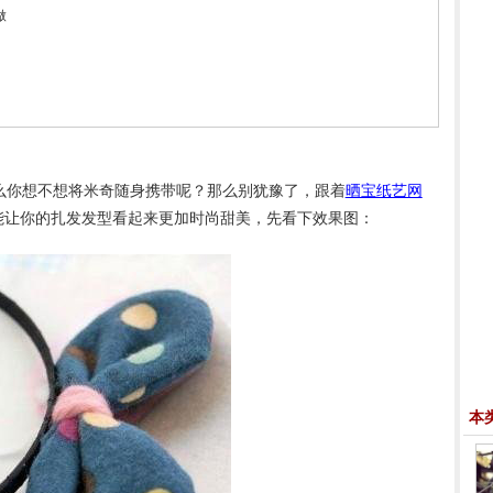
做
么你想不想将米奇随身携带呢？那么别犹豫了，跟着
晒宝纸艺网
能让你的扎发发型看起来更加时尚甜美，先看下效果图：
本