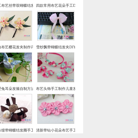
工布艺丝带双蝴蝶结发夹手工制作图解教程
四款常用布艺花朵手工DIY教程
致布艺樱花发夹制作详细图解教程
雪纱飘带蝴蝶结发夹DIY制作方法
爱兔耳朵发箍自制方法教程 兔耳朵发带如何做
布艺头饰手工制作儿童发饰五件套DIY图文教程
珠缎带蝴蝶结发圈手工制作教程
清新带钻小花朵布艺手工制作教程