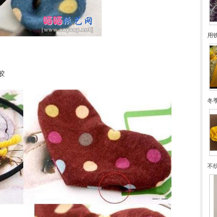
用
胶
冬
不