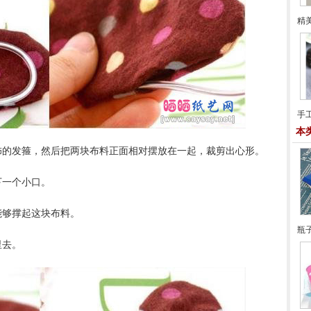
精
手
本
饰的发箍，然后把两块布料正面相对摆放在一起，裁剪出心形。
下一个小口。
能够撑起这块布料。
瓶
里去。