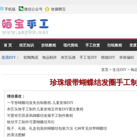
手机版
微信公众号
收藏晒宝
首 页
纸艺知识
折纸教程
现代剪纸
手工欣赏
衍纸教程
变废
生活DIY：
软陶陶泥
饰品制作
布艺玩偶
手工皂DIY
蜡烛DIY
串珠编织
首页
>
生活DIY
>
饰
珍珠缎带蝴蝶结发圈手工
猜你喜欢：
一字形蝴蝶结发夹自制教程-儿童发饰DIY
布艺头饰手工制作儿童发饰五件套DIY图文教程
可爱布艺田原风蝴蝶结发箍手工制作教程
铁丝手工制作可爱蝴蝶结耳钉
瓶子、礼物、礼盒包装的蝴蝶结包装方法 七种常见丝带蝴蝶结
的系法图解