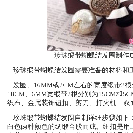
珍珠缎带蝴蝶结发圈制作
珍珠缎带蝴蝶结发圈需要准备的材料和
发圈、16MM或2CM左右的宽度缎带2根
18CM、6MM宽缎带2根分别为15CM和
织布、金属装饰钮扣、剪刀、打火机、双
珍珠缎带蝴蝶结发圈自制详细步骤如下
白色两种颜色的绸缎合股而成。纽扣是用