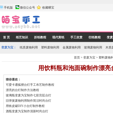
手机版
微信公众号
收藏晒宝
首 页
纸艺知识
折纸教程
现代剪纸
手工欣赏
衍纸教程
变废
变废为宝：
纸质废物利用
塑料废物利用
金属废物利用
玻璃废物利用
木质
首页
>
变废为宝
>
塑料废物
用饮料瓶和泡面碗制作漂亮
猜你喜欢：
可爱卡通狐狸台灯手工布艺制作教程
漂亮的台灯制作方法教程
玻璃瓶变废为宝制作七彩宫廷台灯
旧弹簧废物利用制作简洁时尚台灯
用铁皮罐DIY小台灯制作教程
酒瓶变废为宝制作清新时尚台灯