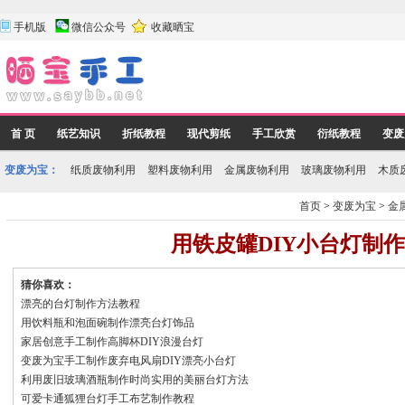
手机版
微信公众号
收藏晒宝
首 页
纸艺知识
折纸教程
现代剪纸
手工欣赏
衍纸教程
变废
变废为宝：
纸质废物利用
塑料废物利用
金属废物利用
玻璃废物利用
木质
首页
>
变废为宝
>
金
用铁皮罐DIY小台灯制
猜你喜欢：
漂亮的台灯制作方法教程
用饮料瓶和泡面碗制作漂亮台灯饰品
家居创意手工制作高脚杯DIY浪漫台灯
变废为宝手工制作废弃电风扇DIY漂亮小台灯
利用废旧玻璃酒瓶制作时尚实用的美丽台灯方法
可爱卡通狐狸台灯手工布艺制作教程