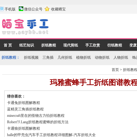
手机版
微信公众号
收藏晒宝
首 页
纸艺知识
折纸教程
现代剪纸
手工欣赏
衍纸教程
变废
折纸教程：
折纸视频
三角插
几何折纸
植物折纸
动物折纸
人物折纸
饰
首页
>
折纸教
玛雅蜜蜂手工折纸图谱教
猜你喜欢：
卡通兔折纸图解教程
蓝精灵三角插折纸教程
minecraft里在的怪物古力怕折纸教程
Robert?J.Lang折纸教程蜜蜂的折纸方法
卡通狼折纸图解教程
halle的甲壳虫汽车手工折纸教程详细图解-汽车折纸大全