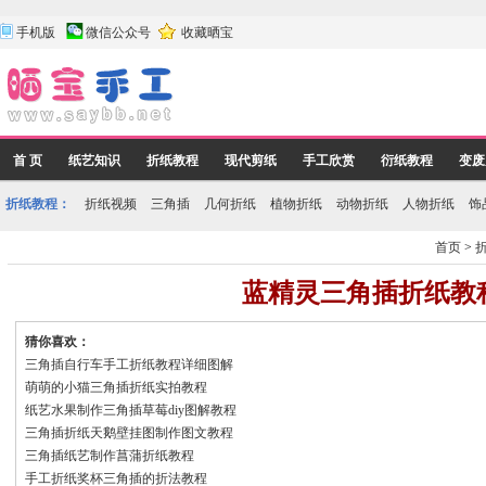
手机版
微信公众号
收藏晒宝
首 页
纸艺知识
折纸教程
现代剪纸
手工欣赏
衍纸教程
变废
折纸教程：
折纸视频
三角插
几何折纸
植物折纸
动物折纸
人物折纸
饰
首页
>
蓝精灵三角插折纸教
猜你喜欢：
三角插自行车手工折纸教程详细图解
萌萌的小猫三角插折纸实拍教程
纸艺水果制作三角插草莓diy图解教程
三角插折纸天鹅壁挂图制作图文教程
三角插纸艺制作菖蒲折纸教程
手工折纸奖杯三角插的折法教程