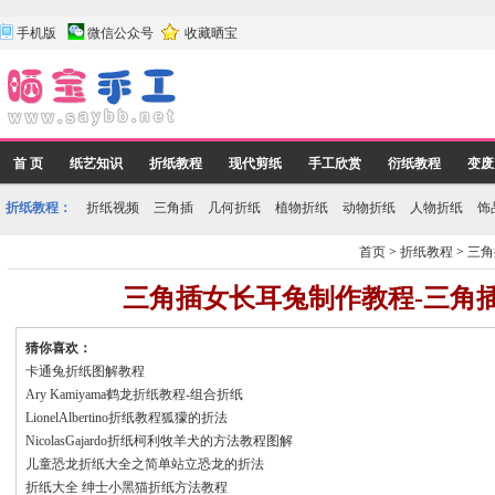
手机版
微信公众号
收藏晒宝
首 页
纸艺知识
折纸教程
现代剪纸
手工欣赏
衍纸教程
变废
折纸教程：
折纸视频
三角插
几何折纸
植物折纸
动物折纸
人物折纸
饰
首页
>
折纸教程
>
三角
三角插女长耳兔制作教程-三角
猜你喜欢：
卡通兔折纸图解教程
Ary Kamiyama鹤龙折纸教程-组合折纸
LionelAlbertino折纸教程狐獴的折法
NicolasGajardo折纸柯利牧羊犬的方法教程图解
儿童恐龙折纸大全之简单站立恐龙的折法
折纸大全 绅士小黑猫折纸方法教程