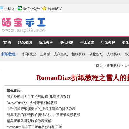
手机版
微信公众号
收藏晒宝
首 页
纸艺知识
折纸教程
现代剪纸
手工欣赏
衍纸教程
变废
折纸教程：
折纸视频
三角插
几何折纸
植物折纸
动物折纸
人物折纸
饰
首页
>
折纸教程
>
人
RomanDiaz折纸教程之雪人
猜你喜欢：
简易圣诞老人手工折纸教程-儿童折纸系列
RomanDiaz的牛头骨折纸图解教程
由千纸鹤折纸演变来的折纸丹顶鹤的折法教程
简单实用的圣诞帽的折纸方法-儿童折纸视频教程
精美折纸圣诞彩铃的教程图解
romandiaz山羊手工折纸教程详细图解