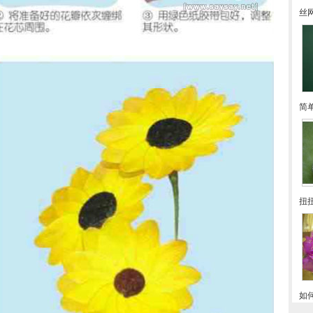
丝
简
扭
如