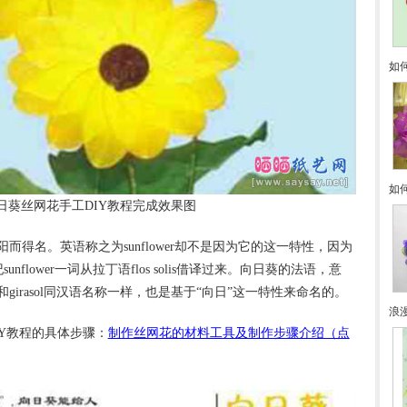
如
如
日葵丝网花手工DIY教程完成效果图
得名。英语称之为sunflower却不是因为它的这一特性，因为
flower一词从拉丁语flos solis借译过来。向日葵的法语，意
asol和girasol同汉语名称一样，也是基于“向日”这一特性来命名的。
浪
Y教程的具体步骤：
制作丝网花的材料工具及制作步骤介绍（点