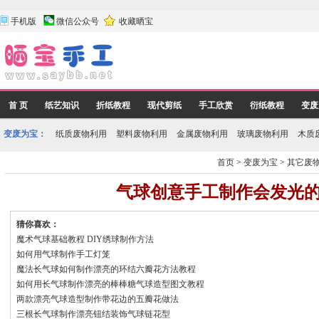
手机版
微信公众号
收藏晒宝
首 页
纸艺知识
折纸教程
现代剪纸
手工欣赏
衍纸教程
变废
变废为宝：
纸质废物利用
塑料废物利用
金属废物利用
玻璃废物利用
木质
首页
>
变废为宝
>
其它废
气球创意手工制作会发光
猜你喜欢：
魔术气球基础教程 DIY绣球制作方法
如何用气球制作手工灯笼
魔法长气球如何制作漂亮的环结六瓣花方法教程
如何用长气球制作漂亮的棒棒糖气球造型图文教程
两款漂亮气球造型制作带花边的五瓣花做法
三根长气球制作漂亮钮结装饰气球链花型