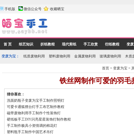
手机版
微信公众号
收藏晒宝
首 页
纸艺知识
折纸教程
现代剪纸
手工欣赏
衍纸教程
变废
变废为宝：
纸质废物利用
塑料废物利用
金属废物利用
玻璃废物利用
木质
首页
>
变废为宝
>
铁丝网制作可爱的羽毛
猜你喜欢：
洗面奶瓶子变废为宝手工制作照明灯
可爱卡通狐狸台灯手工布艺制作教程
磁带废物利用手工制作个性装饰灯
硬纸板手工DIY闪亮星星装饰灯制作教程
手工制作极具小资情调的棉花灯
塑料瓶手工制作中国艺术吊灯