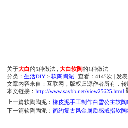
关于
大白
的5种做法 ,
大白软陶
的1种做法
分类：
生活DIY
>
软陶陶泥
| 查看：
4145
次 | 发表
文章内容来自：互联网，版权归源作者所有，转
本文链接：
http://www.saybb.net/view25625.html
上一篇软陶陶泥：
橡皮泥手工制作白雪公主软陶D
下一篇软陶陶泥：
简约复古风金属质感戒指软陶