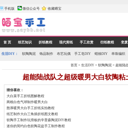
手机版
微信公众号
收藏晒宝
首 页
纸艺知识
折纸教程
现代剪纸
手工欣赏
衍纸教程
变废
生活DIY：
软陶陶泥
饰品制作
布艺玩偶
手工皂DIY
蜡烛DIY
串珠编织
首页
>
生活DIY
>
软陶陶泥
>
超能陆
超能陆战队之超级暖男大白软陶粘
猜你喜欢：
大白菜手工折纸图解教程
两根白色气球制作暖男大白
憨厚暖男大白手工折纸实拍教程
纸艺制作大白三角插折纸图文教程
软陶手工制作玩滑板的辛普森陶泥DIY教程
迷你的简约白色软陶花盆手工制作教程