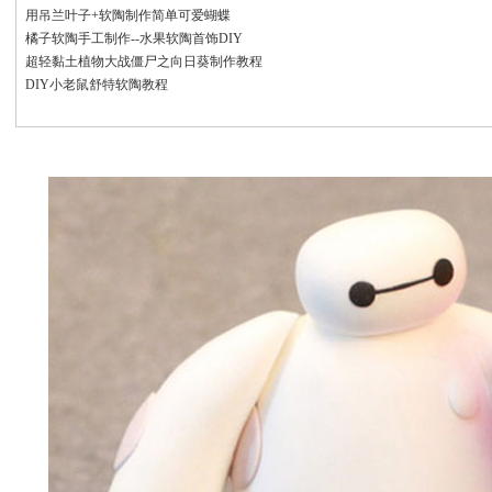
用吊兰叶子+软陶制作简单可爱蝴蝶
橘子软陶手工制作--水果软陶首饰DIY
超轻黏土植物大战僵尸之向日葵制作教程
DIY小老鼠舒特软陶教程