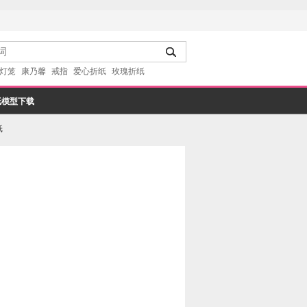
灯笼
康乃馨
戒指
爱心折纸
玫瑰折纸
纸模型下载
纸