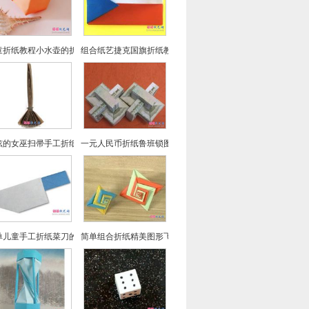
童折纸教程小水壶的折法实拍
组合纸艺捷克国旗折纸教程
炫的女巫扫帚手工折纸图文教程
一元人民币折纸鲁班锁图文教程
单儿童手工折纸菜刀的折法教程
简单组合折纸精美图形飞镖折纸