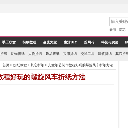
春节
窗花
手工欣赏
衍纸教程
变废为宝
生活DIY
丝网花
科技与实验
物折纸
动物折纸
人物折纸
饰品折纸
实用折纸
交通工具
建筑折纸
其它折
首页
>
折纸教程
>
其它折纸
>
儿童纸艺制作教程好玩的螺旋风车折纸方法
教程好玩的螺旋风车折纸方法