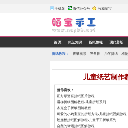
手机版
微信公众号
收藏晒宝
首 页
纸艺知识
折纸教程
现代剪纸
折纸教程：
折纸视频
三角插
几何折纸
植
儿童纸艺制作
猜你喜欢：
正方形迷宫折纸图片教程
滑梯折纸图解教程-儿童折纸系列
杰克盒子折纸图解教程
可爱的小鸡宝宝的折纸方法-儿童折纸视频教程
翘翘板折纸图解教程-儿童手工折纸系列
会爬的蜥蜴折纸图解教程