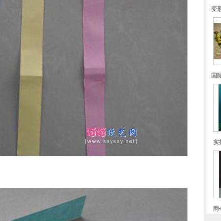
变
国
实
雨