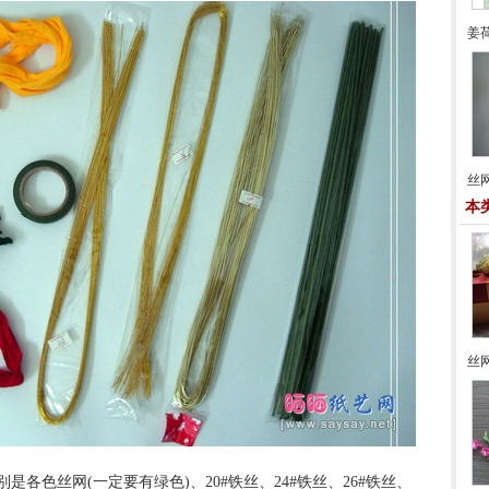
姜
丝
本
丝
各色丝网(一定要有绿色)、20#铁丝、24#铁丝、26#铁丝、