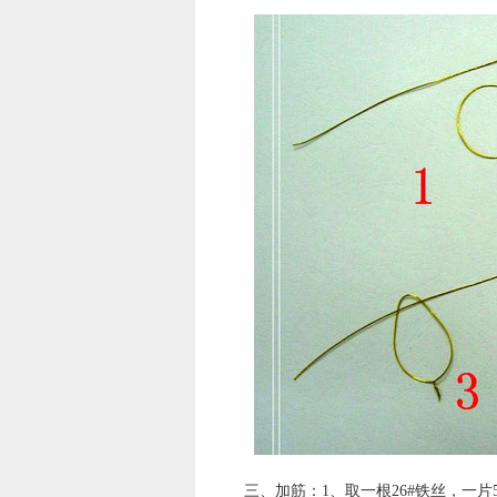
三、加筋：1、取一根26#铁丝，一片5