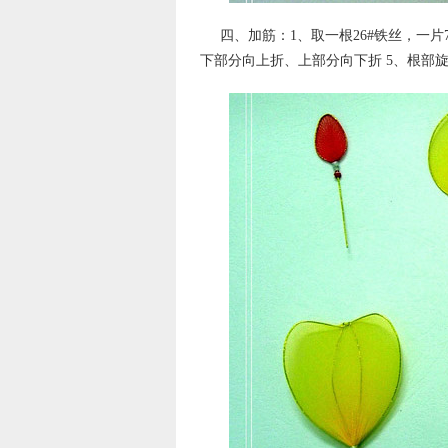
四、加筋：1、取一根26#铁丝，一片7
下部分向上折、上部分向下折 5、根部