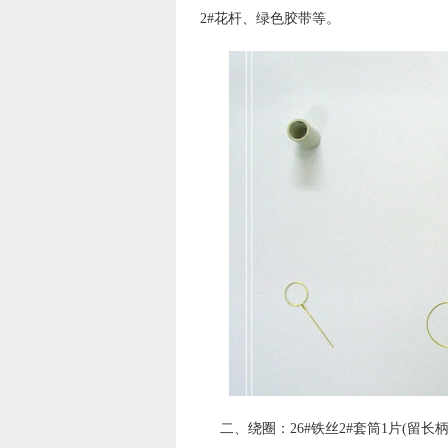
2#花杆、绿色胶带等。
二、绕圈：26#铁丝2#套筒1片(留长柄)