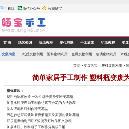
手机版
微信公众号
收藏晒宝
首 页
纸艺知识
折纸教程
现代剪纸
手工欣赏
衍纸教程
变废
变废为宝：
纸质废物利用
塑料废物利用
金属废物利用
玻璃废物利用
木质
首页
>
变废为宝
>
塑料废物利用
>
简单家居手工制作 塑料瓶变废
猜你喜欢：
塑料泡沫杯改造 一次性杯子摇身变唯美花瓶
矿泉水瓶变废为宝制作仿真百合花的方法教程
洗衣液塑料瓶制作漂亮花盆
巧思妙想家居装饰废弃酒瓶变身美丽的装饰花瓶
可乐瓶废物利用DIY浪漫夜灯制作图文教程
矿泉水瓶、饮料瓶手工制作分类筷子桶