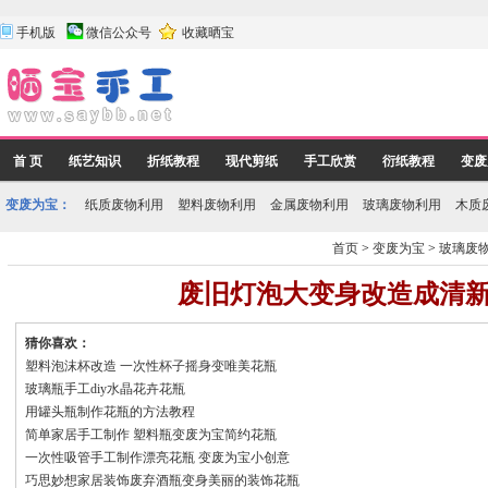
手机版
微信公众号
收藏晒宝
首 页
纸艺知识
折纸教程
现代剪纸
手工欣赏
衍纸教程
变废
变废为宝：
纸质废物利用
塑料废物利用
金属废物利用
玻璃废物利用
木质
首页
>
变废为宝
>
玻璃废
废旧灯泡大变身改造成清
猜你喜欢：
塑料泡沫杯改造 一次性杯子摇身变唯美花瓶
玻璃瓶手工diy水晶花卉花瓶
用罐头瓶制作花瓶的方法教程
简单家居手工制作 塑料瓶变废为宝简约花瓶
一次性吸管手工制作漂亮花瓶 变废为宝小创意
巧思妙想家居装饰废弃酒瓶变身美丽的装饰花瓶