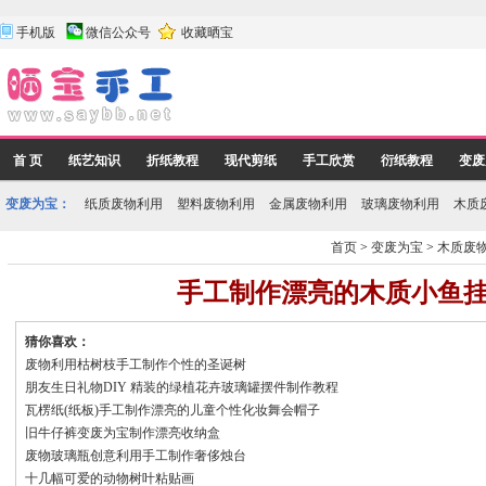
手机版
微信公众号
收藏晒宝
首 页
纸艺知识
折纸教程
现代剪纸
手工欣赏
衍纸教程
变废
变废为宝：
纸质废物利用
塑料废物利用
金属废物利用
玻璃废物利用
木质
首页
>
变废为宝
>
木质废
手工制作漂亮的木质小鱼
猜你喜欢：
废物利用枯树枝手工制作个性的圣诞树
朋友生日礼物DIY 精装的绿植花卉玻璃罐摆件制作教程
瓦楞纸(纸板)手工制作漂亮的儿童个性化妆舞会帽子
旧牛仔裤变废为宝制作漂亮收纳盒
废物玻璃瓶创意利用手工制作奢侈烛台
十几幅可爱的动物树叶粘贴画