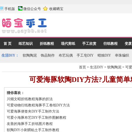
手机版
微信公众号
收藏晒宝
首 页
纸艺知识
折纸教程
现代剪纸
手工欣赏
衍纸教程
变废
生活DIY：
软陶陶泥
饰品制作
布艺玩偶
手工皂DIY
蜡烛DIY
串珠编织
首页
>
生活DIY
>
软陶陶泥
>
可爱
可爱海豚软陶DIY方法?儿童简
猜你喜欢：
川畑文昭折纸教程海豚的折法
可爱动物衍纸教程海豚手工卷纸DIY方法
可爱海豚便签夹DIY手工制作方法
可爱小海豚布艺DIY手工制作图解教程
友善的海豚手工折纸图片教程
软陶DIY小刺猬粘土手工制作教程