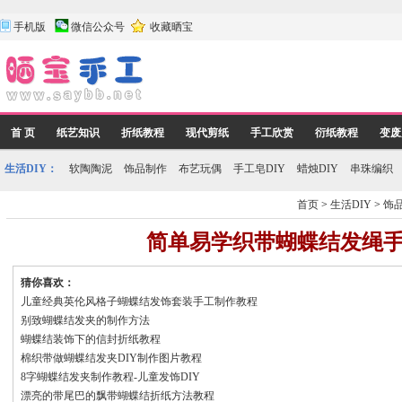
手机版
微信公众号
收藏晒宝
首 页
纸艺知识
折纸教程
现代剪纸
手工欣赏
衍纸教程
变废
生活DIY：
软陶陶泥
饰品制作
布艺玩偶
手工皂DIY
蜡烛DIY
串珠编织
首页
>
生活DIY
>
饰
简单易学织带蝴蝶结发绳
猜你喜欢：
儿童经典英伦风格子蝴蝶结发饰套装手工制作教程
别致蝴蝶结发夹的制作方法
蝴蝶结装饰下的信封折纸教程
棉织带做蝴蝶结发夹DIY制作图片教程
8字蝴蝶结发夹制作教程-儿童发饰DIY
漂亮的带尾巴的飘带蝴蝶结折纸方法教程