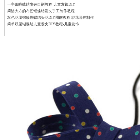
一字形蝴蝶结发夹自制教程-儿童发饰DIY
简洁大方的布艺蝴蝶结发夹手工制作教程
双色花团锦簇蝴蝶结头花DIY图解教程 纱花耳夹制作
简单双层蝴蝶结儿童发夹DIY教程-儿童发饰