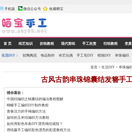
手机版
微信公众号
收藏晒宝
首 页
纸艺知识
折纸教程
现代剪纸
手工欣赏
衍纸教程
变废
生活DIY：
软陶陶泥
饰品制作
布艺玩偶
手工皂DIY
蜡烛DIY
串珠编织
首页
>
生活DIY
>
串珠编
古风古韵串珠锦囊结发簪手
猜你喜欢：
中国结编织之锦囊结的编法教程图解
蝴蝶手工编织DIY制作教程
青春活力的手绳编织方法
旋转的玉米结编织方法教程
如何用彩色布条DIY漂亮绳结戒指？
用纸藤手工编织彩色漂亮的彩蛋教程方法