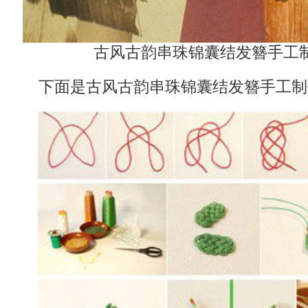
古风古韵串珠锦囊结发簪手工
下面是古风古韵串珠锦囊结发簪手工制