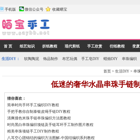
手机版
微信公众号
收藏晒宝
首 页
纸艺知识
折纸教程
现代剪纸
手工欣赏
衍纸教程
变废
生活DIY：
软陶陶泥
饰品制作
布艺玩偶
手工皂DIY
蜡烛DIY
串珠编织
首页
>
生活DIY
>
串
低迷的奢华水晶串珠手链
猜你喜欢：
简单时尚手环手工编织DIY教程
手把手教你自制泰银皮绳手链DIY教程
清爽撞色米珠手链串珠编织方法图教程
时尚黑白串珠编织项链及手链耳环手工制作图片教程
精美串珠项链手工DIY制作教程
八耳空心团锦结的编织方法图解-中国结编织系列教程