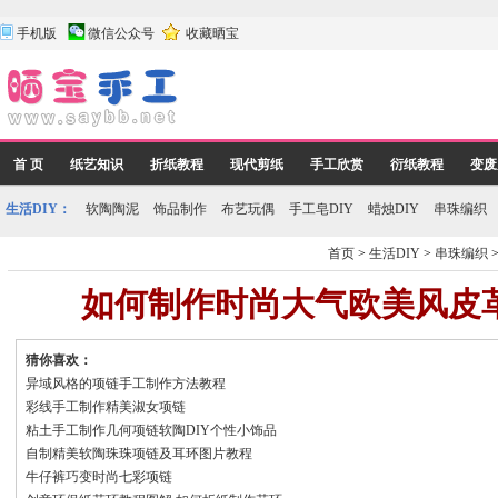
手机版
微信公众号
收藏晒宝
首 页
纸艺知识
折纸教程
现代剪纸
手工欣赏
衍纸教程
变废
生活DIY：
软陶陶泥
饰品制作
布艺玩偶
手工皂DIY
蜡烛DIY
串珠编织
首页
>
生活DIY
>
串珠编织
如何制作时尚大气欧美风皮
猜你喜欢：
异域风格的项链手工制作方法教程
彩线手工制作精美淑女项链
粘土手工制作几何项链软陶DIY个性小饰品
自制精美软陶珠珠项链及耳环图片教程
牛仔裤巧变时尚七彩项链