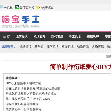
手机版
微信公众号
收藏晒宝
首 页
纸艺知识
折纸教程
现代剪纸
手工欣赏
衍纸教程
变废
折纸教程：
折纸视频
三角插
几何折纸
植物折纸
动物折纸
人物折纸
饰
首
简单制作衍纸爱心DIY
猜你喜欢：
DIY心形戒指手工编织方法
心在飞扬折纸图解教程-带翅膀的心形折纸
千纸鹤折纸教程之超美的恩爱纸鹤折法
黑白配双色爱心手工折纸图片教程
漂亮的爱心窗花剪纸教程
燃烧的心手工折纸图解教程