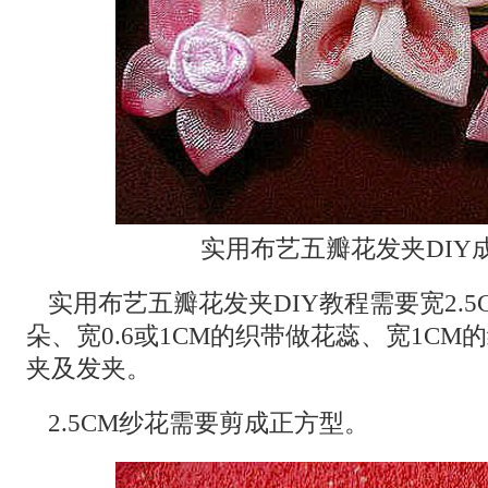
实用布艺五瓣花发夹DIY
实用布艺五瓣花发夹DIY教程需要宽2.
朵、宽0.6或1CM的织带做花蕊、宽1C
夹及发夹。
2.5CM纱花需要剪成正方型。