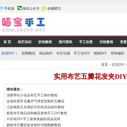
手机版
微信公众号
收藏晒宝
首 页
纸艺知识
折纸教程
现代剪纸
手工欣赏
衍纸教程
变废
生活DIY：
软陶陶泥
饰品制作
布艺玩偶
手工皂DIY
蜡烛DIY
串珠编织
首页
>
生活DIY
实用布艺五瓣花发夹DI
猜你喜欢：
清新带钻小花朵布艺手工制作教程
会场布置常见魔术气球造型制作五瓣花
几款精美又实用的不织布花朵制作教程
精美布艺饰品自制梅花发饰手工DIY教程
不织布DIY手工装饰美丽的花朵花球
精致布艺樱花发夹制作详细图解教程