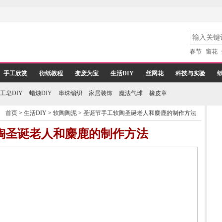
春节
窗花
手工欣赏
衍纸教程
变废为宝
生活DIY
丝网花
科技与实验
工皂DIY
蜡烛DIY
串珠编织
家居装饰
魔法气球
橡皮章
首页
>
生活DIY
>
软陶陶泥
>
圣诞节手工软陶圣诞老人和麋鹿的制作方法
陶圣诞老人和麋鹿的制作方法