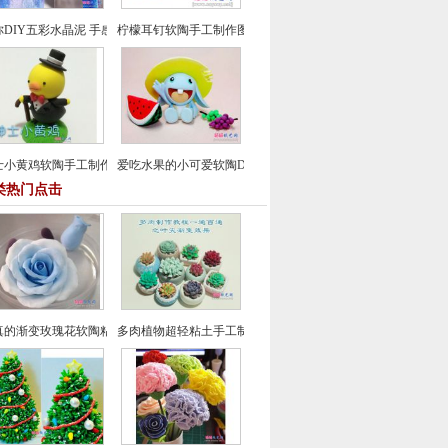
你DIY五彩水晶泥 手感超棒
柠檬耳钉软陶手工制作图片教程
士小黄鸡软陶手工制作图片教程
爱吃水果的小可爱软陶DIY制作图文教程
类热门点击
真的渐变玫瑰花软陶粘土手工制作教程
多肉植物超轻粘土手工制作教程