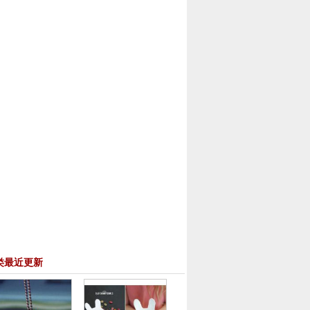
类最近更新