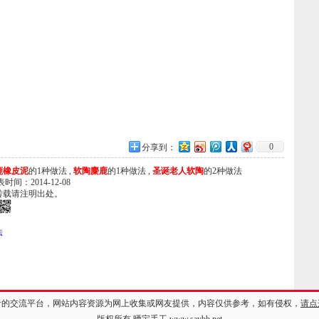
0
分享到：
鹿橡皮泥
的1种做法 ,
软陶麋鹿
的1种做法 ,
圣诞老人软陶
的2种做法
表时间：2014-12-08
转载请注明出处。
法
者的交流平台，网站内容资源为网上收集或网友提供，内容仅供参考，如有侵权，
请点