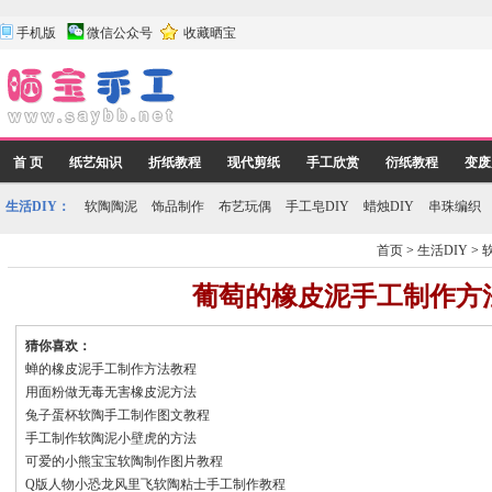
手机版
微信公众号
收藏晒宝
首 页
纸艺知识
折纸教程
现代剪纸
手工欣赏
衍纸教程
变废
生活DIY：
软陶陶泥
饰品制作
布艺玩偶
手工皂DIY
蜡烛DIY
串珠编织
首页
>
生活DIY
>
葡萄的橡皮泥手工制作方
猜你喜欢：
蝉的橡皮泥手工制作方法教程
用面粉做无毒无害橡皮泥方法
兔子蛋杯软陶手工制作图文教程
手工制作软陶泥小壁虎的方法
可爱的小熊宝宝软陶制作图片教程
Q版人物小恐龙风里飞软陶粘士手工制作教程