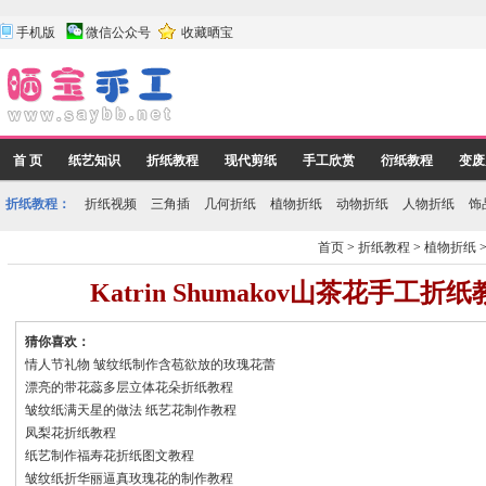
手机版
微信公众号
收藏晒宝
首 页
纸艺知识
折纸教程
现代剪纸
手工欣赏
衍纸教程
变废
折纸教程：
折纸视频
三角插
几何折纸
植物折纸
动物折纸
人物折纸
饰
首页
>
折纸教程
>
植物折纸
Katrin Shumakov山茶花手工
猜你喜欢：
情人节礼物 皱纹纸制作含苞欲放的玫瑰花蕾
漂亮的带花蕊多层立体花朵折纸教程
皱纹纸满天星的做法 纸艺花制作教程
凤梨花折纸教程
纸艺制作福寿花折纸图文教程
皱纹纸折华丽逼真玫瑰花的制作教程