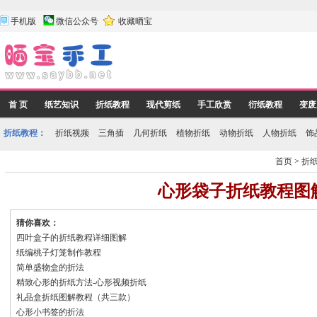
手机版
微信公众号
收藏晒宝
首 页
纸艺知识
折纸教程
现代剪纸
手工欣赏
衍纸教程
变废
折纸教程：
折纸视频
三角插
几何折纸
植物折纸
动物折纸
人物折纸
饰
首页
>
折
心形袋子折纸教程图
猜你喜欢：
四叶盒子的折纸教程详细图解
纸编桃子灯笼制作教程
简单盛物盒的折法
精致心形的折纸方法-心形视频折纸
礼品盒折纸图解教程（共三款）
心形小书签的折法