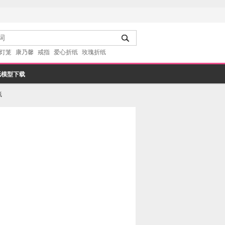
灯笼
康乃馨
戒指
爱心折纸
玫瑰折纸
纸模型下载
纸