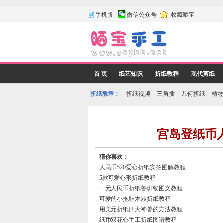
手机版
微信公众号
收藏晒宝
首 页
纸艺知识
折纸教程
现代剪纸
折纸教程：
折纸视频
三角插
几何折纸
植
宫岛登纸币
猜你喜欢：
人民币520爱心折纸实拍图解教程
5款可爱心形折纸教程
一元人民币折纸鲁班锁图文教程
可爱的小拖鞋木屐折纸教程
用美元折纸四大神兽的方法教程
纸币双花心手工折纸图谱教程