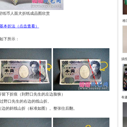
登纸币人面犬折纸成品图欣赏
格
基本折法（点击查看）
如下所示：
搞
对齐留下折痕（到野口先生的左边脸狭）
有
通过野口先生的右边的线山折。
的左边的斜线山折（标准如图）。整张往后翻。