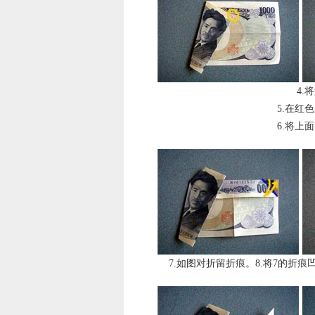
4.
5.在红
6.将上
7.如图对折留折痕。8.将7的折