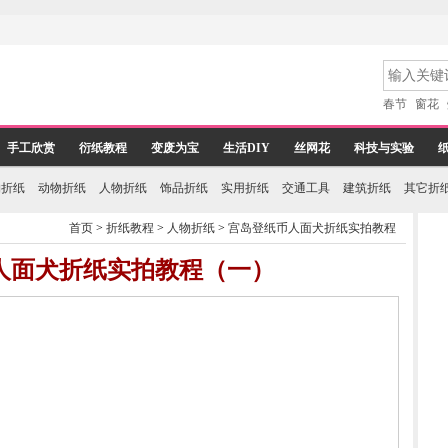
春节
窗花
手工欣赏
衍纸教程
变废为宝
生活DIY
丝网花
科技与实验
物折纸
动物折纸
人物折纸
饰品折纸
实用折纸
交通工具
建筑折纸
其它折
首页
>
折纸教程
>
人物折纸
>
宫岛登纸币人面犬折纸实拍教程
人面犬折纸实拍教程（一）