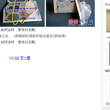
Br
0.如同这样，整张往后翻。
角翻上去。（斜面的红线的开始点是在5的折痕）
一
2.如同这样，整张往后翻。
[1]
[2]
下一页
蝙
昆