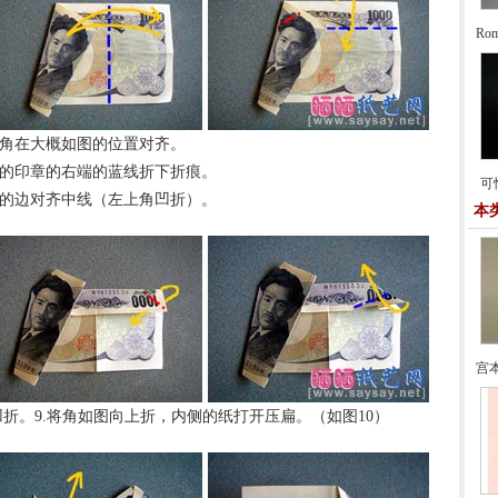
Ro
将角在大概如图的位置对齐。
色的印章的右端的蓝线折下折痕。
可
面的边对齐中线（左上角凹折）。
本
宫
痕凹折。9.将角如图向上折，内侧的纸打开压扁。（如图10）