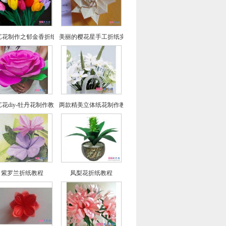
艺花制作之郁金香折纸图文教程
美丽的樱花星手工折纸实拍教程
花diy-牡丹花制作教程
两款精美立体纸花制作教程
紫罗兰折纸教程
凤梨花折纸教程