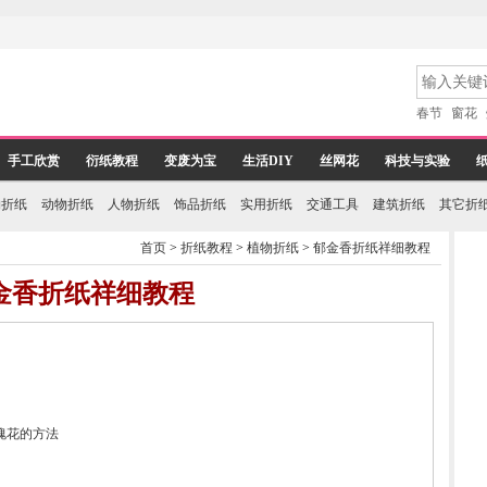
春节
窗花
手工欣赏
衍纸教程
变废为宝
生活DIY
丝网花
科技与实验
物折纸
动物折纸
人物折纸
饰品折纸
实用折纸
交通工具
建筑折纸
其它折
首页
>
折纸教程
>
植物折纸
>
郁金香折纸祥细教程
金香折纸祥细教程
瑰花的方法