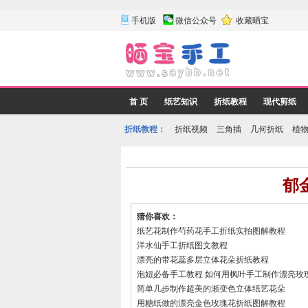
手机版
微信公众号
收藏晒宝
首 页
纸艺知识
折纸教程
现代剪纸
折纸教程：
折纸视频
三角插
几何折纸
植
郁
猜你喜欢：
纸艺花制作芍药花手工折纸实拍图解教程
洋水仙手工折纸图文教程
漂亮的带花蕊多层立体花朵折纸教程
泡妞必备手工教程 如何用枫叶手工制作漂亮玫
简单几步制作超美的渐变色立体纸艺花朵
用糖纸做的漂亮金色玫瑰花折纸图解教程