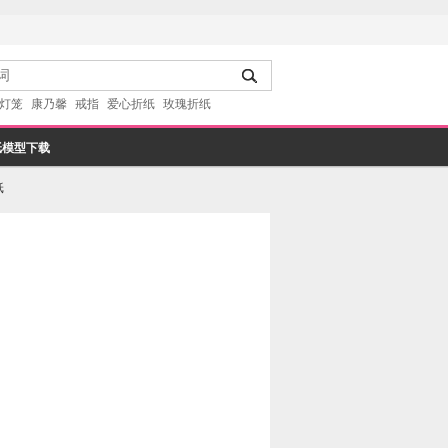
灯笼
康乃馨
戒指
爱心折纸
玫瑰折纸
纸模型下载
纸