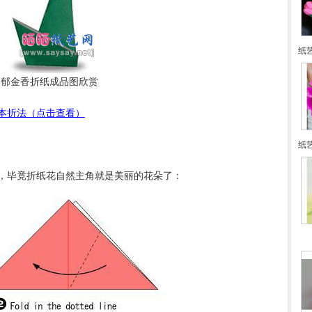
纸
郁金香折纸成品图欣赏
本折法（点击查看）
纸艺
，毕竟折纸花自然主角就是美丽的花朵了：