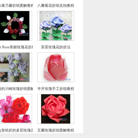
4款康乃馨折纸图解教程
八瓣菊花折纸实拍教程
lle Rose美丽玫瑰花折纸教程
芙荃玫瑰花的折法
丽的川崎玫瑰折纸图解教程(超详细)
半开玫瑰手工折纸教程
边形纸折的多层玫瑰花折纸教程图解
五瓣玫瑰折纸图解教程