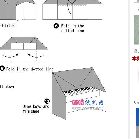
剪
本
人