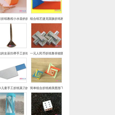
童折纸教程小水壶的折法实拍
组合纸艺捷克国旗折纸教程
炫的女巫扫帚手工折纸图文教程
一元人民币折纸鲁班锁图文教程
单儿童手工折纸菜刀的折法教程
简单组合折纸精美图形飞镖折纸