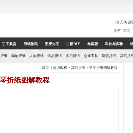
春节
窗花
手工欣赏
衍纸教程
变废为宝
生活DIY
丝网花
科技与实验
物折纸
动物折纸
人物折纸
饰品折纸
实用折纸
交通工具
建筑折纸
其它折
首页
>
折纸教程
>
其它折纸
>
钢琴折纸图解教程
琴折纸图解教程
法