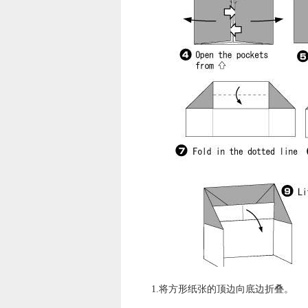
1.将方形纸张的顶边向底边折叠。