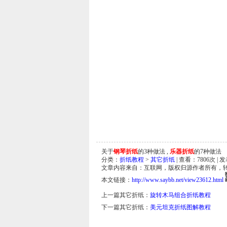
关于
钢琴折纸
的3种做法 ,
乐器折纸
的7种做法
分类：
折纸教程
>
其它折纸
| 查看：
7806
次 | 
文章内容来自：互联网，版权归源作者所有，
本文链接：
http://www.saybb.net/view23612.html
上一篇其它折纸：
旋转木马组合折纸教程
下一篇其它折纸：
美元坦克折纸图解教程