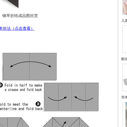
钢琴折纸成品图欣赏
儿
本折法（点击查看）
酷
简