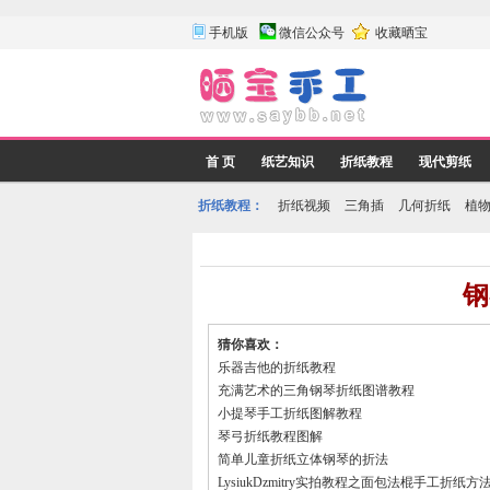
手机版
微信公众号
收藏晒宝
首 页
纸艺知识
折纸教程
现代剪纸
折纸教程：
折纸视频
三角插
几何折纸
植
钢
猜你喜欢：
乐器吉他的折纸教程
充满艺术的三角钢琴折纸图谱教程
小提琴手工折纸图解教程
琴弓折纸教程图解
简单儿童折纸立体钢琴的折法
LysiukDzmitry实拍教程之面包法棍手工折纸方