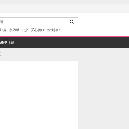
灯笼
康乃馨
戒指
爱心折纸
玫瑰折纸
纸模型下载
纸