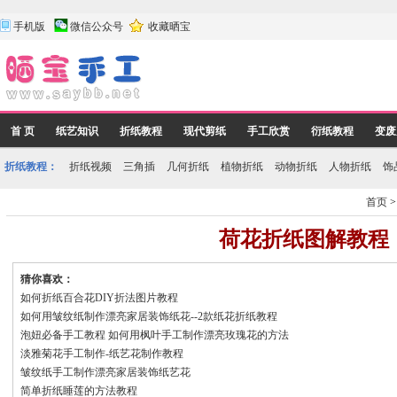
手机版
微信公众号
收藏晒宝
首 页
纸艺知识
折纸教程
现代剪纸
手工欣赏
衍纸教程
变废
折纸教程：
折纸视频
三角插
几何折纸
植物折纸
动物折纸
人物折纸
饰
首页
荷花折纸图解教程
猜你喜欢：
如何折纸百合花DIY折法图片教程
如何用皱纹纸制作漂亮家居装饰纸花--2款纸花折纸教程
泡妞必备手工教程 如何用枫叶手工制作漂亮玫瑰花的方法
淡雅菊花手工制作-纸艺花制作教程
皱纹纸手工制作漂亮家居装饰纸艺花
简单折纸睡莲的方法教程